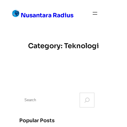
Skip
to
Nusantara Radius
content
Category:
Teknologi
S
e
a
r
Popular Posts
c